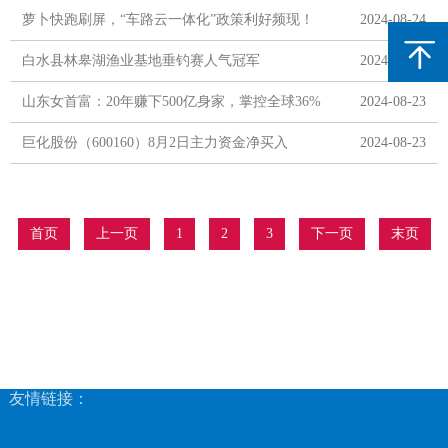
萝卜快跑刷屏，“车路云一体化”政策利好频现！
2024-08-24
国家大基金等积极重仓！
白水县林皋湖渔业基地垂钓赛人气冠军
2024-08-24
山东女首富：20年赚下500亿身家，掌控全球36%
2024-08-23
的玻尿酸市场
巨化股份（600160）8月2日主力资金净买入
2024-08-23
5019.15万元
首页
上一页
1
2
3
下一页
末页
友情链接：