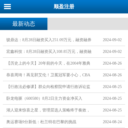
顺盈注册
最新动态
骏鼎达：8月28日融资买入251.09万元，融资融券
2024-09-02
余额6585.32万元
宏鑫科技：8月28日融资买入108.85万元，融资融
2024-09-02
券余额3401.6万元
【历史上的今天】20年前的今天，在2004年雅典
2024-08-26
奥运会#跳水# 女子
恭喜周琦！再见郭艾伦！卫冕冠军要小心，CBA
2024-08-26
要变天了
【行政法必修课】群众向检察院申请行政诉讼监
2024-08-25
督的具体情形有哪些呢？又该如何申请呢？
卧龙电驱（600580）8月2日主力资金净买入
2024-08-25
4323.23万元
湖人迎来惊喜之星，管理层选人策略终于奏效，
2024-08-25
克内克特成为关键人物
奥运赛场9分新低：杜兰特在巴黎的挑战
2024-08-24