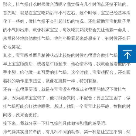
那么，排气操什么时候做合适呢？我觉得有几个时间点还挺不错的。
首先呢，就是在宝宝吃奶后半小时左右。这个时候，宝宝已经基本消
化了一些奶，做排气操不会引起吐奶的情况，还能帮助宝宝把肚子里
的小气排出来。就像我家宝宝，每次吃完奶我都会先让他躺一会儿，
然后轻轻地给他做排气操。他的小脸看起来舒服多了，有时候还会开
心地笑呢。
其次，宝宝醒着而且精神状态比较好的时候也很适合做排气操。比如
早上宝宝睡醒后，或者是午睡起来，他心情不错，我就会拉着他的小
手小脚，给他做一套可爱的排气操。这个时候，宝宝很配合，还会跟
着我的动作扭来扭去，就像在跳舞一样，特别有趣。
还有一点很重要哦，就是在宝宝没有很饿或者很困的情况下做排气
操。因为如果宝宝饿了，他可能会哭闹，不配合；要是宝宝困了，做
排气操可能会打扰他睡觉。所以，找到一个宝宝比较平静、愉悦的时
间段，效果会更好。
接下来，我就分享一下排气操的具体做法和我的感受吧。
排气操其实挺简单的，有几种不同的动作。第一种是让宝宝平躺，然