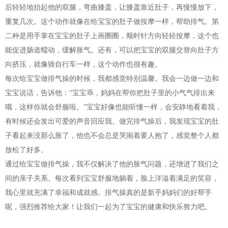
后轻轻地抬起他的双腿，弯曲膝盖，让膝盖靠近肚子，再慢慢放下，
重复几次。这个动作就像在给宝宝的肚子做按摩一样，帮助排气。第
二种是用手掌在宝宝的肚子上画圈圈，顺时针方向轻轻按摩，这个也
能促进肠道蠕动，缓解胀气。还有，可以把宝宝的双腿交替向肚子方
向挤压，就像骑自行车一样，这个动作也很有趣。
每次给宝宝做排气操的时候，我都感觉特别温馨。我会一边做一边和
宝宝说话，告诉他：“宝宝乖，妈妈在帮你把肚子里的小气气排出来
哦，这样你就会舒服啦。”宝宝好像也能听懂一样，会安静地看着我，
有时候还会发出可爱的声音回应我。做完排气操后，我发现宝宝的肚
子看起来没那么胀了，他也不会总是哭闹着要人抱了，感觉整个人都
放松了好多。
通过给宝宝做排气操，我不仅解决了他的胀气问题，还增进了我们之
间的亲子关系。每次看到宝宝舒服地躺着，脸上洋溢着满足的笑容，
我心里就充满了幸福和成就感。排气操真的是新手妈妈们的好帮手
呢，强烈推荐给大家！让我们一起为了宝宝的健康和快乐努力吧。