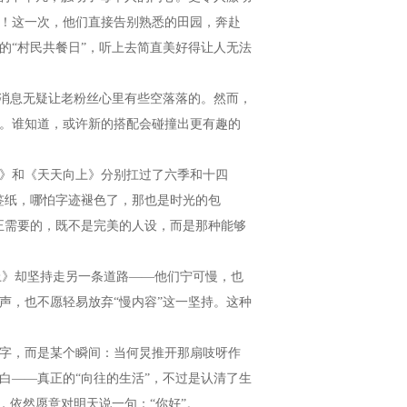
度！这一次，他们直接告别熟悉的田园，奔赴
的“村民共餐日”，听上去简直美好得让人无法
一消息无疑让老粉丝心里有些空落落的。然而，
。谁知道，或许新的搭配会碰撞出更有趣的
》和《天天向上》分别扛过了六季和十四
签纸，哪怕字迹褪色了，那也是时光的包
正需要的，既不是完美的人设，而是那种能够
上》却坚持走另一条道路——他们宁可慢，也
声，也不愿轻易放弃“慢内容”这一坚持。这种
字，而是某个瞬间：当何炅推开那扇吱呀作
白——真正的“向往的生活”，不过是认清了生
，依然愿意对明天说一句：“你好”。