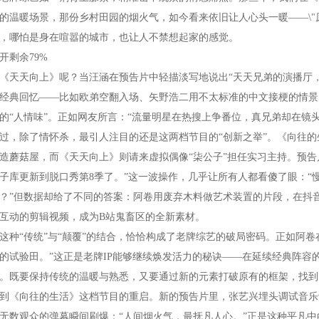
的温暖场景，那份乡村田园的烟火气，如今看来依旧让人心头一暖——\"原
，哪怕是身在喧嚣的城市，也让人不禁想起家的感觉。
开剩余79%
《天天向上》呢？当汪涵在预告片中轻描淡写地说出“天天兄弟的演播厅
经典回忆——比如欧弟空翻入场、矢野浩二用不太标准的中文接梗的情景
的“人情味”。正如网友所言：“流量明星在热搜上争番位，真兄弟却在镜
过，除了情怀杀，最引人注目的还是这两档节目的“创新之举”。《向往的
造蘑菇屋，而《天天向上》则请来虚拟偶像“柒公子”担任实习主持。预告
子库更新到脱口秀第8季了。”这一波操作，几乎让所有人都看傻了眼：“
？”但数据却给了不同的答案：阿卷用废弃木料做艺术装置的片段，在抖音
互动的剪辑视频，成为B站鬼畜区的全新素材。
这种“传统”与“颠覆”的结合，恰恰构成了老牌综艺的破局密码。正如阿
的试验田。”这正是老牌IP能够继续焕发活力的秘诀——在延续经典阵容
。既要保持传统的温暖与熟悉，又要通过新的元素打破原有的框架，找到7
到《向往的生活》这档节目的重启。新的预告片里，张艺兴埋头调试音乐
无数观众的弹幕瞬间刷爆：“人间烟火气，最抚凡人心。”正是这种平凡