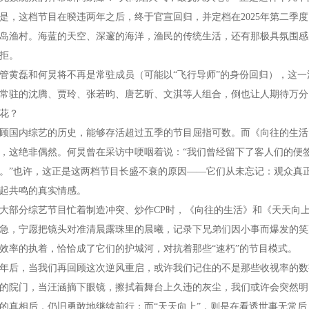
是，这档节目在暌违两年之后，终于官宣回归，并定档在2025年第二季
岛渔村。海蓝的天空、深邃的海洋，渔民的传统生活，还有那极具氛围感
拒。
管黄磊和何炅将不再是常驻成员（可能以“飞行导师”的身份回归），这
常驻的沈腾、贾玲、张若昀、唐艺昕、文淇等人组合，倒也让人期待万分
花？
顾国内综艺的历史，能够存活超过五季的节目屈指可数。而《向往的生活
，这绝非偶然。何炅曾在采访中哽咽着说：“我们曾经留下了客人们的便
。”也许，这正是这两档节目长盛不衰的原因——它们从未忘记：观众真
起共鸣的真实情感。
大部分综艺节目忙着制造冲突、炒作CP时，《向往的生活》和《天天向
急，宁愿把镜头对准清晨露珠里的晨曦，记录下兄弟们因小事而爆发的笑
效率的执着，恰恰成了它们的护城河，对抗着那些“速朽”的节目模式。
年后，当我们再回顾这次逆风重启，或许我们记住的不是那些收视率的数
的院门，当汪涵摘下眼镜，擦拭着舞台上久违的灰尘，我们或许会突然明
的真相后，仍旧勇敢地继续前行；而“天天向上”，则是在看透世事无常后