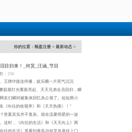
你的位置：
顺盈注册
>
最新动态
>
目归来！_何炅_汪涵_节目
数：250
、王牌IP接连停播，娱乐圈一片死气沉沉
了蘑菇屋灯光重新亮起、天天兄弟全员回归，瞬
网友们瞬间被集体回忆杀占领了。短短两小
名《向往的收视率》和《天天热搜》！”
？答案其实并不复杂。就在流量明星的一波
。这时，《向往的生活》和《天天向上》两
向往的生活》里看到黄磊与何炅并肩挂上门