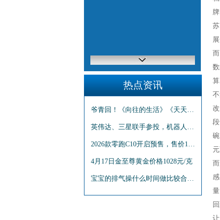
牌
苏
展
而
数
算
热点资讯
不
改
爷青回！《向往的生活》《天天向上》宣布重启，元老泪目归来！_何炅_汪涵_节目
段
英伟达、三星联手参投，机器人独角兽Skild AI估值达到45亿美元
碗
2026款零跑C10开启预售，售价12.98-14.98万元
元
4月17日金至尊黄金价格1028元/克
而
感
宝宝的排气操什么时间做比较合适呢?
量
回
让