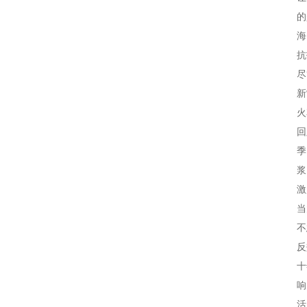
的
海
抗
尽
新
火
回
季
浆
激
当
不
反
十
响
活