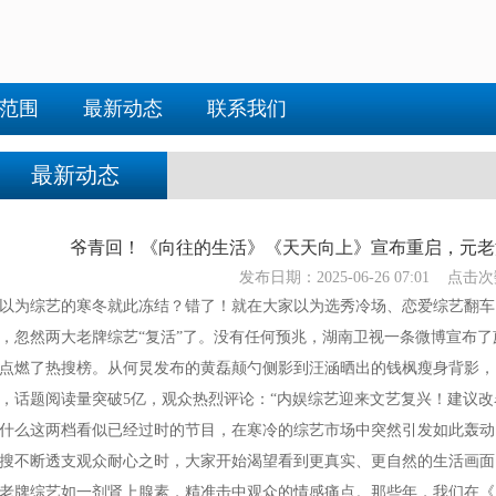
范围
最新动态
联系我们
最新动态
爷青回！《向往的生活》《天天向上》宣布重启，元老泪
发布日期：2025-06-26 07:01 点击次
以为综艺的寒冬就此冻结？错了！就在大家以为选秀冷场、恋爱综艺翻车
，忽然两大老牌综艺“复活”了。没有任何预兆，湖南卫视一条微博宣布
点燃了热搜榜。从何炅发布的黄磊颠勺侧影到汪涵晒出的钱枫瘦身背影，
，话题阅读量突破5亿，观众热烈评论：“内娱综艺迎来文艺复兴！建议改
什么这两档看似已经过时的节目，在寒冷的综艺市场中突然引发如此轰动
搜不断透支观众耐心之时，大家开始渴望看到更真实、更自然的生活画面
老牌综艺如一剂肾上腺素，精准击中观众的情感痛点。那些年，我们在《