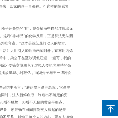
来，回家的路一直都在。\" 这样的情感复
，椅子还是热的”时，观众脑海中自然浮现出无
。这种“非标品”的化学反应，正是算法无法测
头外吃宵夜。”这才是综艺最打动人的地方。
生活》大胆引入00后插画师阿卷，宣布用丙烯
片中，柒公子甚至敢调侃汪涵：“涵哥，我的
慢综艺要搞赛博朋克？虚拟人要抢老主持的饭
播放量48小时破亿，而柒公子与王一博跨次
卷在采访中所言：“蘑菇屋不是养老院，它是灵
的同时，注入新鲜血液，制造出不确定的变
0后不尴尬，00后不无聊的黄金平衡点。
设备，彭昱畅在田间摔倒被人扶起的场景，
中的不平凡，触动了每个人的内心。更令人激动