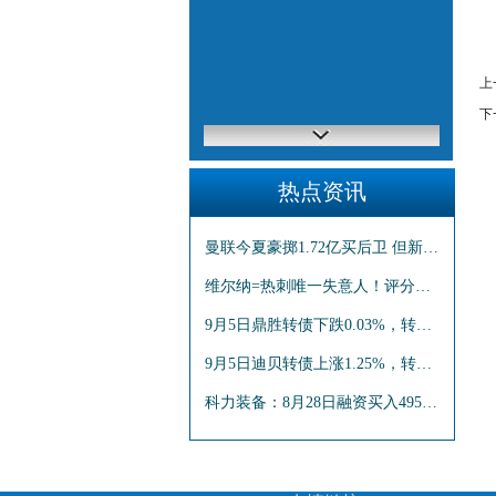
上
下
热点资讯
曼联今夏豪掷1.72亿买后卫 但新赛季已经两次0-3
维尔纳=热刺唯一失意人！评分仅高于染红的B费
9月5日鼎胜转债下跌0.03%，转股溢价率6.08%
9月5日迪贝转债上涨1.25%，转股溢价率13.85%
科力装备：8月28日融资买入495.16万元，融资融券余额3290.67万元